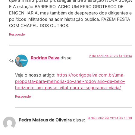
que a linha 2 possa prosseguir entre a estação NOVA SUIÇA
E A estação BARREIRO. ACHO UM ERRO GROTESCO DE
ENGENHARIA, mas também de despreparo dos dirigentes e
políticos infiltrados na administração publica. FAZEM FESTA
COM CHAPÉU DOS OUTROS.
Responder
2 de abril de 2026 às 19:04
Rodrigo Paiva
disse:
Veja o nosso artigo:
https://rodrigopaiva.com.br/uma-
proposta-para-melhoria-do-anel-rodoviario-de-belo-
horizonte-um-passo-vital-para-a-seguranca-viaria/
Responder
9 de junho de 2024 às 15:10
Pedro Mateus de Oliveira
disse: